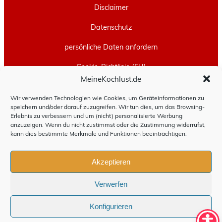
Disclaimer
Datenschutz
persönliche Daten anfordern
Cookie-Richtlinie (EU)
MeineKochlust.de
Erstellt mit
WordPress
und
Leeway
.
Wir verwenden Technologien wie Cookies, um Geräteinformationen zu
speichern und/oder darauf zuzugreifen. Wir tun dies, um das Browsing-
Erlebnis zu verbessern und um (nicht) personalisierte Werbung
anzuzeigen. Wenn du nicht zustimmst oder die Zustimmung widerrufst,
kann dies bestimmte Merkmale und Funktionen beeinträchtigen.
Akzeptieren
Verwerfen
Konfigurieren