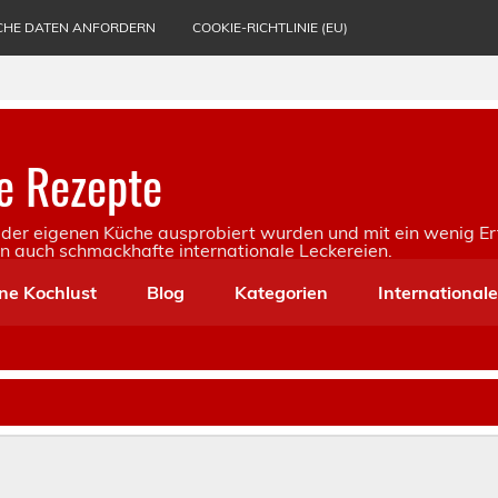
CHE DATEN ANFORDERN
COOKIE-RICHTLINIE (EU)
e Rezepte
in der eigenen Küche ausprobiert wurden und mit ein wenig Er
rn auch schmackhafte internationale Leckereien.
ne Kochlust
Blog
Kategorien
International