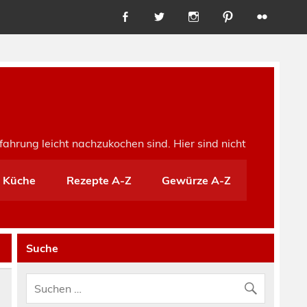
fahrung leicht nachzukochen sind. Hier sind nicht
e Küche
Rezepte A-Z
Gewürze A-Z
Suche