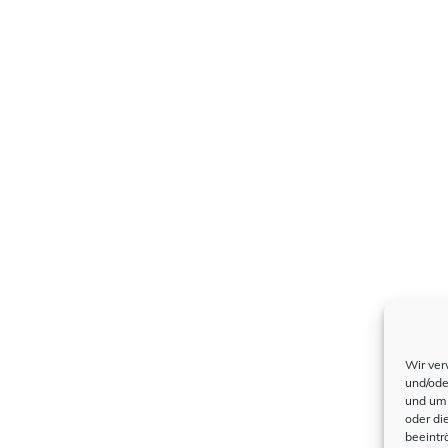
Wir ver
und/ode
und um 
oder di
beeintr