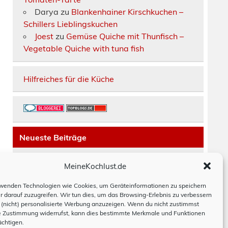
Darya
zu
Blankenhainer Kirschkuchen –
Schillers Lieblingskuchen
Joest
zu
Gemüse Quiche mit Thunfisch –
Vegetable Quiche with tuna fish
Hilfreiches für die Küche
Neueste Beiträge
Räucherfisch-Tarte
MeineKochlust.de
Erdbeerkuchen mit Mascarpone-Creme
Paella mit Chorizo, Hackbällchen und
wenden Technologien wie Cookies, um Geräteinformationen zu speichern
r darauf zuzugreifen. Wir tun dies, um das Browsing-Erlebnis zu verbessern
Bohnen
(nicht) personalisierte Werbung anzuzeigen. Wenn du nicht zustimmst
Moussaka
e Zustimmung widerrufst, kann dies bestimmte Merkmale und Funktionen
Hackbraten schwedisch
ächtigen.