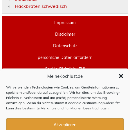
Hackbraten schwedisch
Impressum
Disclaimer
Datenschutz
persönliche Daten anfordern
Cookie-Richtlinie (EU)
MeineKochlust.de
Erstellt mit
WordPress
und
Leeway
.
Wir verwenden Technologien wie Cookies, um Geräteinformationen zu
speichern und/oder darauf zuzugreifen. Wir tun dies, um das Browsing-
Erlebnis zu verbessern und um (nicht) personalisierte Werbung
anzuzeigen. Wenn du nicht zustimmst oder die Zustimmung widerrufst,
kann dies bestimmte Merkmale und Funktionen beeinträchtigen.
Akzeptieren