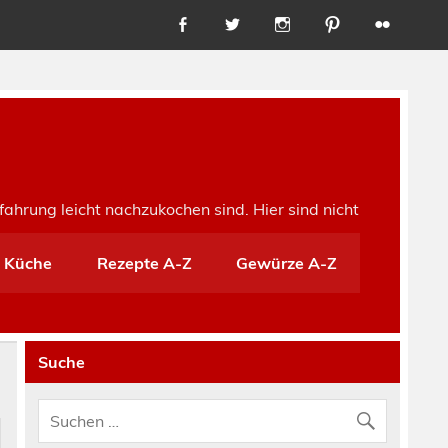
fahrung leicht nachzukochen sind. Hier sind nicht
e Küche
Rezepte A-Z
Gewürze A-Z
Suche