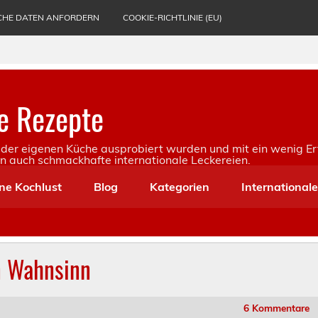
CHE DATEN ANFORDERN
COOKIE-RICHTLINIE (EU)
e Rezepte
in der eigenen Küche ausprobiert wurden und mit ein wenig Er
rn auch schmackhafte internationale Leckereien.
ne Kochlust
Blog
Kategorien
International
n Wahnsinn
6 Kommentare