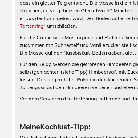
dass ein glatter Teig entsteht. Die Masse in die mi
streichen, im vorgeheizten Ofen etwa 40 Minuten 
er aus der Form gelöst wird, Den Boden auf eine To
Tortenring*
umschließen.
Für die Creme wird Mascarpone und Puderzucker mi
zusammen mit Sahnesteif und Vanillezucker steif s
Die Masse auf den Nussbiskuit-Boden geben, glatt 
Für den Belag werden die gefrorenen Himbeeren gle
selbstgemachten (siehe Tipp) Himbeersaft mit Zuck
lassen. Das angerührtes Pulver in den kochenden Sa
Tortenguss auf den Himbeeren verteilen und etwa 6 
Vor dem Servieren den Tortenring entfernen und d
MeineKochlust-Tipp:
Wirklich schmackhaften Himbeersaft für diese Tort