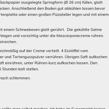
t Backpapier ausgelegte Springform (Ø 26 cm) füllen, glatt
backen. Anschließend den Boden gut abkühlen lassen bevor
rtenplatte oder einen großen Pizzateller legen und mit einem
t einem Schneebesen glatt gerührt. Die gekühlte Sahne
chlagen und vorsichtig unter die Mascarponecreme rühren.
streichen.
ichmäßig auf der Creme verteilt. 4 Esslöffel vom
er und Tortengusspulver verrühren. Übrigen Saft aufkochen
ft einrühren, unter Rühren kurz aufkochen lassen. Den
Stunden kalt stellen.
anach schlemmen.
e sollte man selbst machen. Ich habe im Supermarkt keinen