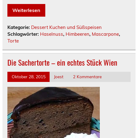
Weiterlesen
Kategorie:
Dessert Kuchen und Süßspeisen
Schlagwörter:
Haselnuss
,
Himbeeren
,
Mascarpone
,
Torte
Die Sachertorte – ein echtes Stück Wien
Oktober 28, 2015
Joest
2 Kommentare