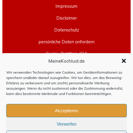
Impressum
Disclaimer
Datenschutz
persönliche Daten anfordern
Cookie-Richtlinie (EU)
MeineKochlust.de
Erstellt mit
WordPress
und
Leeway
.
Wir verwenden Technologien wie Cookies, um Geräteinformationen zu
speichern und/oder darauf zuzugreifen. Wir tun dies, um das Browsing-
Erlebnis zu verbessern und um (nicht) personalisierte Werbung
anzuzeigen. Wenn du nicht zustimmst oder die Zustimmung widerrufst,
kann dies bestimmte Merkmale und Funktionen beeinträchtigen.
Akzeptieren
Verwerfen