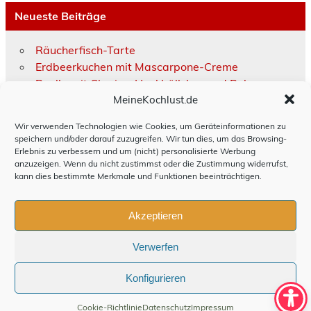
Neueste Beiträge
Räucherfisch-Tarte
Erdbeerkuchen mit Mascarpone-Creme
Paella mit Chorizo, Hackbällchen und Bohnen
MeineKochlust.de
Moussaka
Hackbraten schwedisch
Wir verwenden Technologien wie Cookies, um Geräteinformationen zu
speichern und/oder darauf zuzugreifen. Wir tun dies, um das Browsing-
Erlebnis zu verbessern und um (nicht) personalisierte Werbung
Impressum
anzuzeigen. Wenn du nicht zustimmst oder die Zustimmung widerrufst,
kann dies bestimmte Merkmale und Funktionen beeinträchtigen.
Disclaimer
Datenschutz
Akzeptieren
persönliche Daten anfordern
Verwerfen
Cookie-Richtlinie (EU)
Konfigurieren
Erstellt mit
WordPress
und
Leeway
.
Cookie-Richtlinie
Datenschutz
Impressum