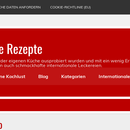
CHE DATEN ANFORDERN
COOKIE-RICHTLINIE (EU)
e Rezepte
in der eigenen Küche ausprobiert wurden und mit ein wenig Er
rn auch schmackhafte internationale Leckereien.
ne Kochlust
Blog
Kategorien
International
o