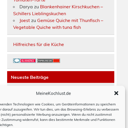
Darya
zu
Blankenhainer Kirschkuchen –
Schillers Lieblingskuchen
Joest
zu
Gemüse Quiche mit Thunfisch –
Vegetable Quiche with tuna fish
Hilfreiches für die Küche
Neueste Beiträge
Räucherfisch-Tarte
MeineKochlust.de
Erdbeerkuchen mit Mascarpone-Creme
Paella mit Chorizo, Hackbällchen und
wenden Technologien wie Cookies, um Geräteinformationen zu speichern
r darauf zuzugreifen. Wir tun dies, um das Browsing-Erlebnis zu verbessern
Bohnen
(nicht) personalisierte Werbung anzuzeigen. Wenn du nicht zustimmst
Moussaka
e Zustimmung widerrufst, kann dies bestimmte Merkmale und Funktionen
Hackbraten schwedisch
ächtigen.