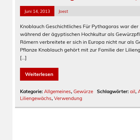
Juni 14, 2013
Joest
Knoblauch Geschichtliches Für Pythagoras war der
während der ägyptischen Hochkultur als Gewürzpfla
Römern verbreitete er sich in Europa nicht nur als
Pflanze Knoblauch gehört mit zur Familie der Lilie
[…]
Weiterlesen
Kategorie:
Allgemeines
,
Gewürze
Schlagwörter:
ail
,
A
Liliengewächs
,
Verwendung