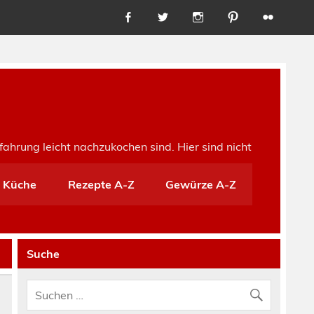
fahrung leicht nachzukochen sind. Hier sind nicht
e Küche
Rezepte A-Z
Gewürze A-Z
Suche