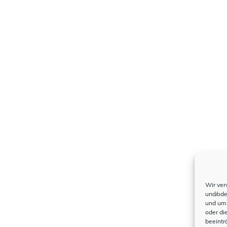
Wir ver
und/ode
und um 
oder di
beeintr