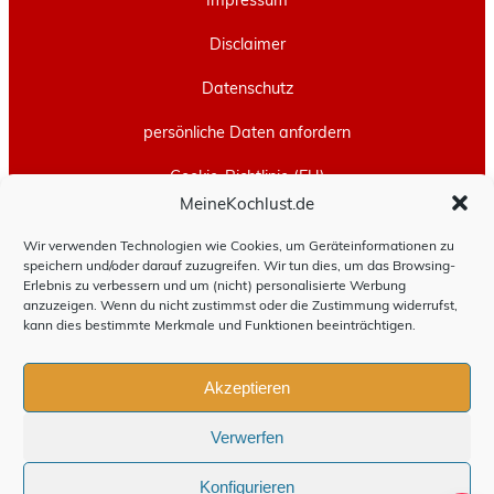
Disclaimer
Datenschutz
persönliche Daten anfordern
Cookie-Richtlinie (EU)
MeineKochlust.de
Erstellt mit
WordPress
und
Leeway
.
Wir verwenden Technologien wie Cookies, um Geräteinformationen zu
speichern und/oder darauf zuzugreifen. Wir tun dies, um das Browsing-
Erlebnis zu verbessern und um (nicht) personalisierte Werbung
anzuzeigen. Wenn du nicht zustimmst oder die Zustimmung widerrufst,
kann dies bestimmte Merkmale und Funktionen beeinträchtigen.
Akzeptieren
Verwerfen
Konfigurieren