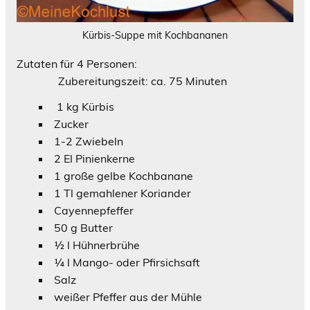
Kürbis-Suppe mit Kochbananen
Zutaten für 4 Personen:
Zubereitungszeit: ca. 75 Minuten
1 kg Kürbis
Zucker
1-2 Zwiebeln
2 El Pinienkerne
1 große gelbe Kochbanane
1 Tl gemahlener Koriander
Cayennepfeffer
50 g Butter
½ l Hühnerbrühe
¼ l Mango- oder Pfirsichsaft
Salz
weißer Pfeffer aus der Mühle