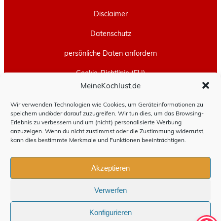
Disclaimer
Datenschutz
persönliche Daten anfordern
Cookie-Richtlinie (EU)
MeineKochlust.de
Erstellt mit
WordPress
und
Leeway
.
Wir verwenden Technologien wie Cookies, um Geräteinformationen zu
speichern und/oder darauf zuzugreifen. Wir tun dies, um das Browsing-
Erlebnis zu verbessern und um (nicht) personalisierte Werbung
anzuzeigen. Wenn du nicht zustimmst oder die Zustimmung widerrufst,
kann dies bestimmte Merkmale und Funktionen beeinträchtigen.
Akzeptieren
Verwerfen
Konfigurieren