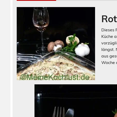
Rot
Dieses R
Küche an
vorzügl
längst.
aus ges
Woche a