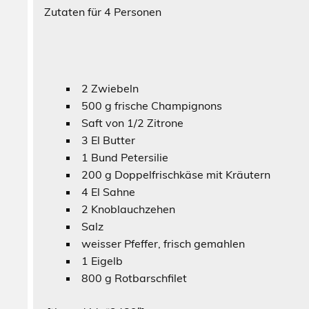
Zutaten für 4 Personen Zubere
2 Zwiebeln
500 g frische Champignons
Saft von 1/2 Zitrone
3 El Butter
1 Bund Petersilie
200 g Doppelfrischkäse mit Kräutern
4 El Sahne
2 Knoblauchzehen
Salz
weisser Pfeffer, frisch gemahlen
1 Eigelb
800 g Rotbarschfilet