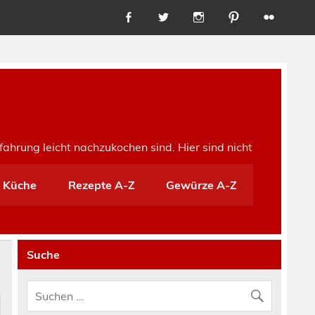
fahrung leicht nachzukochen sind. Hier sind nicht
e Küche
Rezepte A-Z
Gewürze A-Z
Suche