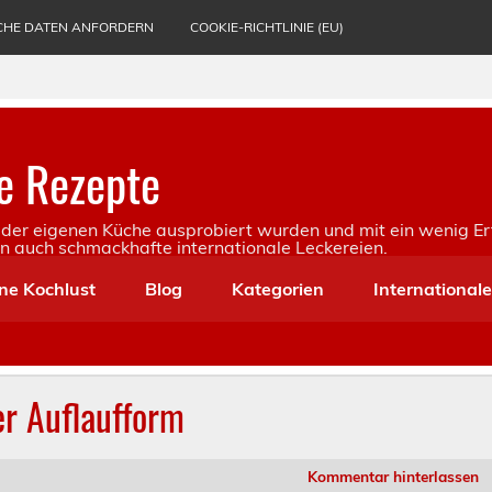
CHE DATEN ANFORDERN
COOKIE-RICHTLINIE (EU)
e Rezepte
in der eigenen Küche ausprobiert wurden und mit ein wenig Er
rn auch schmackhafte internationale Leckereien.
ne Kochlust
Blog
Kategorien
International
er Auflaufform
Kommentar hinterlassen