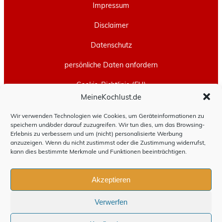
Impressum
Disclaimer
Datenschutz
persönliche Daten anfordern
Cookie-Richtlinie (EU)
MeineKochlust.de
Erstellt mit
WordPress
und
Leeway
.
Wir verwenden Technologien wie Cookies, um Geräteinformationen zu
speichern und/oder darauf zuzugreifen. Wir tun dies, um das Browsing-
Erlebnis zu verbessern und um (nicht) personalisierte Werbung
anzuzeigen. Wenn du nicht zustimmst oder die Zustimmung widerrufst,
kann dies bestimmte Merkmale und Funktionen beeinträchtigen.
Akzeptieren
Verwerfen