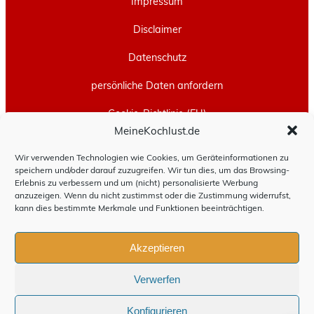
Impressum
Disclaimer
Datenschutz
persönliche Daten anfordern
Cookie-Richtlinie (EU)
MeineKochlust.de
Erstellt mit
WordPress
und
Leeway
.
Wir verwenden Technologien wie Cookies, um Geräteinformationen zu
speichern und/oder darauf zuzugreifen. Wir tun dies, um das Browsing-
Erlebnis zu verbessern und um (nicht) personalisierte Werbung
anzuzeigen. Wenn du nicht zustimmst oder die Zustimmung widerrufst,
kann dies bestimmte Merkmale und Funktionen beeinträchtigen.
Akzeptieren
Verwerfen
Konfigurieren