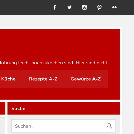
fahrung leicht nachzukochen sind. Hier sind nicht
e Küche
Rezepte A-Z
Gewürze A-Z
Suche