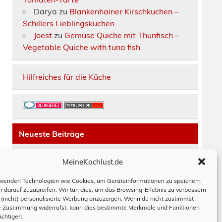
Darya
zu
Blankenhainer Kirschkuchen –
Schillers Lieblingskuchen
Joest
zu
Gemüse Quiche mit Thunfisch –
Vegetable Quiche with tuna fish
Hilfreiches für die Küche
Neueste Beiträge
Räucherfisch-Tarte
MeineKochlust.de
Erdbeerkuchen mit Mascarpone-Creme
Paella mit Chorizo, Hackbällchen und
wenden Technologien wie Cookies, um Geräteinformationen zu speichern
r darauf zuzugreifen. Wir tun dies, um das Browsing-Erlebnis zu verbessern
Bohnen
(nicht) personalisierte Werbung anzuzeigen. Wenn du nicht zustimmst
Moussaka
e Zustimmung widerrufst, kann dies bestimmte Merkmale und Funktionen
Hackbraten schwedisch
ächtigen.