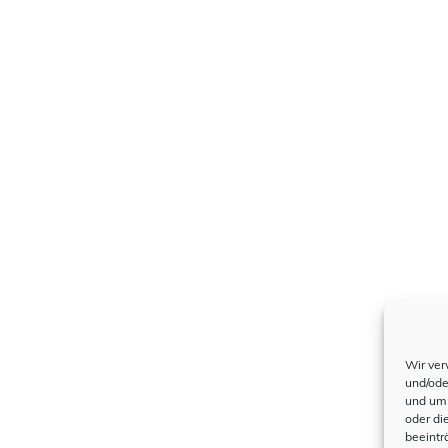
Wir ver
und/ode
und um 
oder di
beeintr