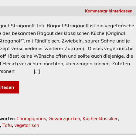
Kommentar hinterlassen
gout Stroganoff Tofu Ragout Stroganoff ist die vegetarische
e des bekannten Ragout der klassischen Küche (Original
troganoff“, mit Rindfleisch, Zwiebeln, saurer Sahne und je
zept verschiedener weiterer Zutaten). Dieses vegetarische
ff lässt keine Wünsche offen und sollte auch diejenige, die
uf Fleisch verzichten möchten, überzeugen können. Zutaten
 Personen: […]
rlesen
wörter:
Champignons
,
Gewürzgurken
,
Küchenklassiker
,
v
,
Tofu
,
vegetarisch