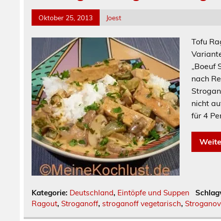
Oktober 25, 2013
Joest
Tofu Ra
Variant
„Boeuf S
nach Re
Strogano
nicht a
für 4
Weite
Kategorie:
Deutschland
,
Eintöpfe und Suppen
Schlag
Ragout
,
Stroganoff
,
stroganoff vegetarisch
,
Strogano