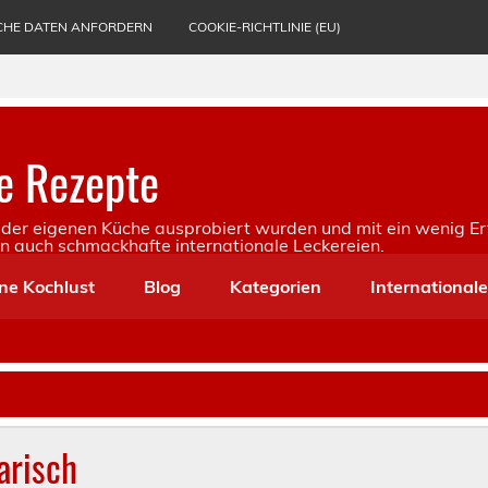
CHE DATEN ANFORDERN
COOKIE-RICHTLINIE (EU)
e Rezepte
in der eigenen Küche ausprobiert wurden und mit ein wenig Er
rn auch schmackhafte internationale Leckereien.
ne Kochlust
Blog
Kategorien
International
arisch