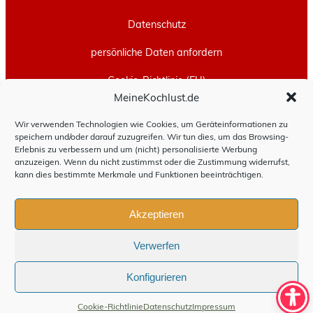
Datenschutz
persönliche Daten anfordern
Cookie-Richtlinie (EU)
MeineKochlust.de
Erstellt mit
WordPress
und
Leeway
.
Wir verwenden Technologien wie Cookies, um Geräteinformationen zu
speichern und/oder darauf zuzugreifen. Wir tun dies, um das Browsing-
Erlebnis zu verbessern und um (nicht) personalisierte Werbung
anzuzeigen. Wenn du nicht zustimmst oder die Zustimmung widerrufst,
kann dies bestimmte Merkmale und Funktionen beeinträchtigen.
Akzeptieren
Verwerfen
Konfigurieren
Cookie-Richtlinie
Datenschutz
Impressum