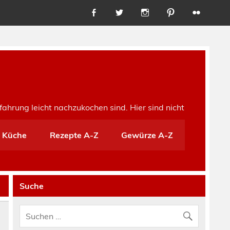
fahrung leicht nachzukochen sind. Hier sind nicht
e Küche
Rezepte A-Z
Gewürze A-Z
Suche