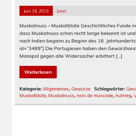
Juni 19, 2013
Joest
Muskatnuss – Muskatblüte Geschichtliches Funde 
dass Muskatnuss schon recht lange bekannt ist un
nach Indien begann zu Beginn des 16. Jahrhunderts
id=“3489″] Die Portugiesen haben den Gewürzhande
Monopol gegen alle Widersacher erbittert […]
Weiterlesen
Kategorie:
Allgemeines
,
Gewürze
Schlagwörter:
Gesc
Muskatblüte
,
Muskatnuss
,
nois de muscade
,
nutmeg
,