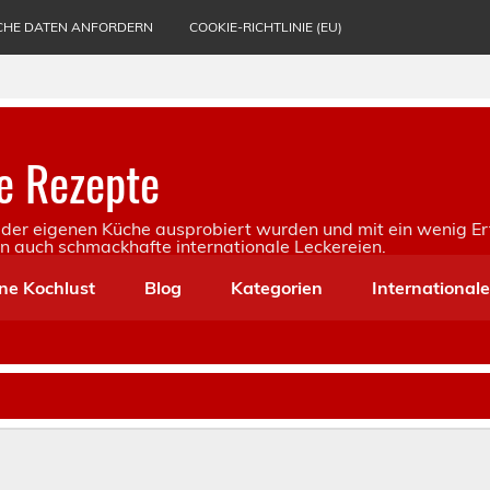
CHE DATEN ANFORDERN
COOKIE-RICHTLINIE (EU)
e Rezepte
in der eigenen Küche ausprobiert wurden und mit ein wenig Er
rn auch schmackhafte internationale Leckereien.
ne Kochlust
Blog
Kategorien
International