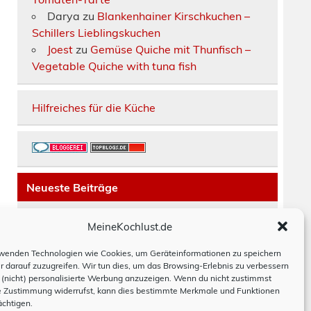
Darya
zu
Blankenhainer Kirschkuchen –
Schillers Lieblingskuchen
Joest
zu
Gemüse Quiche mit Thunfisch –
Vegetable Quiche with tuna fish
Hilfreiches für die Küche
Neueste Beiträge
Räucherfisch-Tarte
MeineKochlust.de
Erdbeerkuchen mit Mascarpone-Creme
Paella mit Chorizo, Hackbällchen und
wenden Technologien wie Cookies, um Geräteinformationen zu speichern
r darauf zuzugreifen. Wir tun dies, um das Browsing-Erlebnis zu verbessern
Bohnen
(nicht) personalisierte Werbung anzuzeigen. Wenn du nicht zustimmst
Moussaka
e Zustimmung widerrufst, kann dies bestimmte Merkmale und Funktionen
Hackbraten schwedisch
ächtigen.