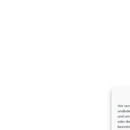
Wir ver
und/ode
und um 
oder di
beeintr