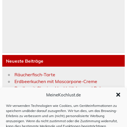
Neueste Beiträge
Räucherfisch-Tarte
Erdbeerkuchen mit Mascarpone-Creme
Paella mit Chorizo, Hackbällchen und Bohnen
MeineKochlust.de
Moussaka
Hackbraten schwedisch
Wir verwenden Technologien wie Cookies, um Geräteinformationen zu
speichern und/oder darauf zuzugreifen. Wir tun dies, um das Browsing-
Erlebnis zu verbessern und um (nicht) personalisierte Werbung
Impressum
anzuzeigen. Wenn du nicht zustimmst oder die Zustimmung widerrufst,
kann dies bestimmte Merkmale und Funktionen beeinträchtigen.