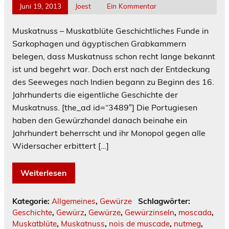
Juni 19, 2013
Joest
Ein Kommentar
Muskatnuss – Muskatblüte Geschichtliches Funde in
Sarkophagen und ägyptischen Grabkammern
belegen, dass Muskatnuss schon recht lange bekannt
ist und begehrt war. Doch erst nach der Entdeckung
des Seeweges nach Indien begann zu Beginn des 16.
Jahrhunderts die eigentliche Geschichte der
Muskatnuss. [the_ad id=“3489″] Die Portugiesen
haben den Gewürzhandel danach beinahe ein
Jahrhundert beherrscht und ihr Monopol gegen alle
Widersacher erbittert […]
Weiterlesen
Kategorie:
Allgemeines
,
Gewürze
Schlagwörter:
Geschichte
,
Gewürz
,
Gewürze
,
Gewürzinseln
,
moscada
,
Muskatblüte
,
Muskatnuss
,
nois de muscade
,
nutmeg
,