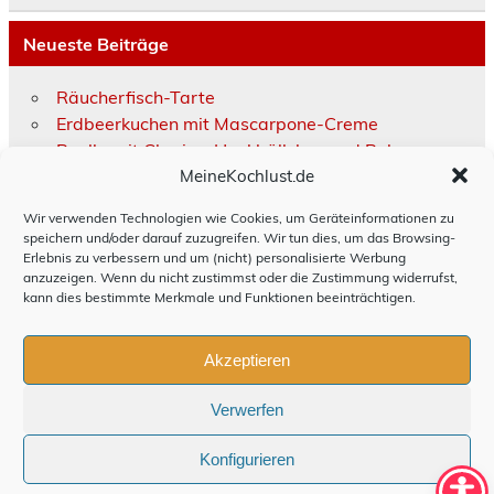
Neueste Beiträge
Räucherfisch-Tarte
Erdbeerkuchen mit Mascarpone-Creme
Paella mit Chorizo, Hackbällchen und Bohnen
MeineKochlust.de
Moussaka
Hackbraten schwedisch
Wir verwenden Technologien wie Cookies, um Geräteinformationen zu
speichern und/oder darauf zuzugreifen. Wir tun dies, um das Browsing-
Erlebnis zu verbessern und um (nicht) personalisierte Werbung
Impressum
anzuzeigen. Wenn du nicht zustimmst oder die Zustimmung widerrufst,
kann dies bestimmte Merkmale und Funktionen beeinträchtigen.
Disclaimer
Datenschutz
Akzeptieren
persönliche Daten anfordern
Verwerfen
Cookie-Richtlinie (EU)
Konfigurieren