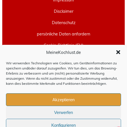
Disclaimer
Datenschutz
persönliche Daten anfordern
Cookie-Richtlinie (EU)
MeineKochlust.de
Erstellt mit
WordPress
und
Leeway
.
Wir verwenden Technologien wie Cookies, um Geräteinformationen zu
speichern und/oder darauf zuzugreifen. Wir tun dies, um das Browsing-
Erlebnis zu verbessern und um (nicht) personalisierte Werbung
anzuzeigen. Wenn du nicht zustimmst oder die Zustimmung widerrufst,
kann dies bestimmte Merkmale und Funktionen beeinträchtigen.
Akzeptieren
Verwerfen
Konfigurieren