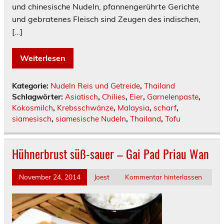
und chinesische Nudeln, pfannengerührte Gerichte
und gebratenes Fleisch sind Zeugen des indischen,
[…]
Weiterlesen
Kategorie:
Nudeln Reis und Getreide
,
Thailand
Schlagwörter:
Asiatisch
,
Chilies
,
Eier
,
Garnelenpaste
,
Kokosmilch
,
Krebsschwänze
,
Malaysia
,
scharf
,
siamesisch
,
siamesische Nudeln
,
Thailand
,
Tofu
Hühnerbrust süß-sauer – Gai Pad Priau Wan
November 24, 2014
Joest
Kommentar hinterlassen