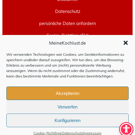
Datenschutz
persönliche Daten anfordern
Cookie-Richtlinie (EU)
MeineKochlust.de
Erstellt mit
WordPress
und
Leeway
.
Wir verwenden Technologien wie Cookies, um Geräteinformationen zu
speichern und/oder darauf zuzugreifen. Wir tun dies, um das Browsing-
Erlebnis zu verbessern und um (nicht) personalisierte Werbung
anzuzeigen. Wenn du nicht zustimmst oder die Zustimmung widerrufst,
kann dies bestimmte Merkmale und Funktionen beeinträchtigen.
Akzeptieren
Verwerfen
Konfigurieren
Cookie-Richtlinie
Datenschutz
Impressum