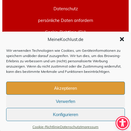
Datenschutz
persönliche Daten anfordern
Cookie-Richtlinie (EU)
MeineKochlust.de
Erstellt mit
WordPress
und
Leeway
.
Wir verwenden Technologien wie Cookies, um Geräteinformationen zu
speichern und/oder darauf zuzugreifen. Wir tun dies, um das Browsing-
Erlebnis zu verbessern und um (nicht) personalisierte Werbung
anzuzeigen. Wenn du nicht zustimmst oder die Zustimmung widerrufst,
kann dies bestimmte Merkmale und Funktionen beeinträchtigen.
Akzeptieren
Verwerfen
Konfigurieren
Cookie-Richtlinie
Datenschutz
Impressum