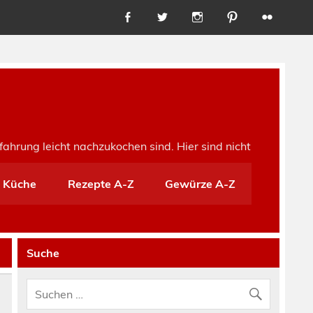
fahrung leicht nachzukochen sind. Hier sind nicht
e Küche
Rezepte A-Z
Gewürze A-Z
Suche