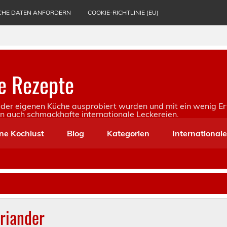
CHE DATEN ANFORDERN
COOKIE-RICHTLINIE (EU)
e Rezepte
in der eigenen Küche ausprobiert wurden und mit ein wenig Er
rn auch schmackhafte internationale Leckereien.
ne Kochlust
Blog
Kategorien
International
oriander