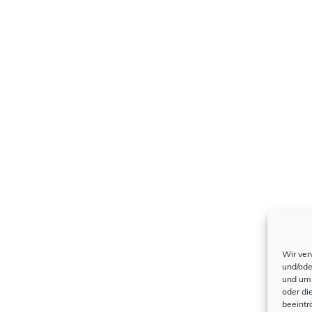
Wir ver
und/ode
und um 
oder di
beeintr