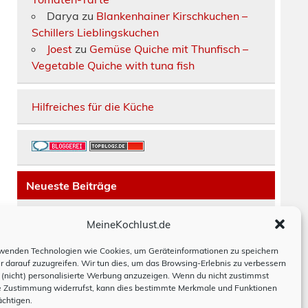
Darya
zu
Blankenhainer Kirschkuchen –
Schillers Lieblingskuchen
Joest
zu
Gemüse Quiche mit Thunfisch –
Vegetable Quiche with tuna fish
Hilfreiches für die Küche
Neueste Beiträge
Räucherfisch-Tarte
MeineKochlust.de
Erdbeerkuchen mit Mascarpone-Creme
Paella mit Chorizo, Hackbällchen und
wenden Technologien wie Cookies, um Geräteinformationen zu speichern
r darauf zuzugreifen. Wir tun dies, um das Browsing-Erlebnis zu verbessern
Bohnen
(nicht) personalisierte Werbung anzuzeigen. Wenn du nicht zustimmst
Moussaka
e Zustimmung widerrufst, kann dies bestimmte Merkmale und Funktionen
Hackbraten schwedisch
ächtigen.