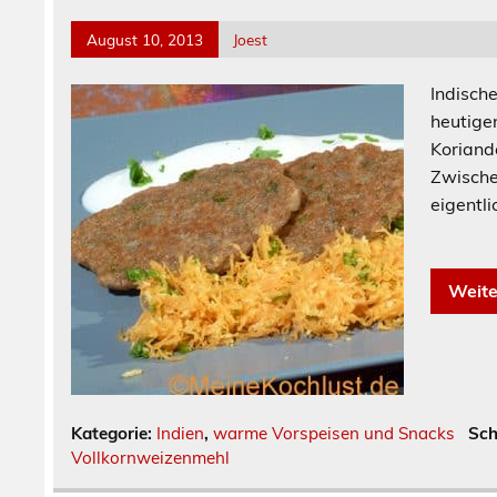
August 10, 2013
Joest
Indische
heutige
Koriand
Zwische
eigent
[
Weite
Kategorie:
Indien
,
warme Vorspeisen und Snacks
Sch
Vollkornweizenmehl