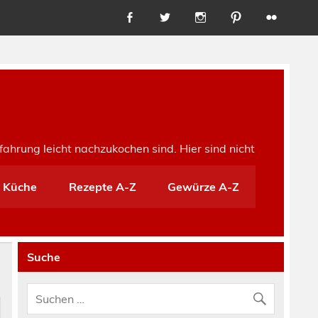
fahrung leicht nachzukochen sind. Hier sind nicht
e Küche
Rezepte A-Z
Gewürze A-Z
Suche