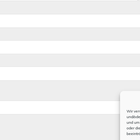
Wir ver
und/ode
und um 
oder di
beeintr