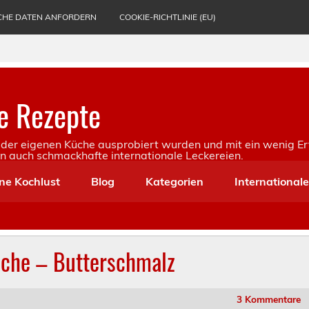
CHE DATEN ANFORDERN
COOKIE-RICHTLINIE (EU)
e Rezepte
in der eigenen Küche ausprobiert wurden und mit ein wenig Er
rn auch schmackhafte internationale Leckereien.
ne Kochlust
Blog
Kategorien
International
üche – Butterschmalz
3 Kommentare