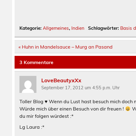
Kategorie:
Allgemeines
,
Indien
Schlagwörter:
Basis d
Beitragsnavigation
« Huhn in Mandelsauce – Murg an Pasand
3 Kommentare
LoveBeautyxXx
September 17, 2012 um 4:55 p.m. Uhr
Toller Blog ♥ Wenn du Lust hast besuch mich doch 
Würde mich über einen Besuch von dir freuen !
We
du mir folgen würdest :*
Lg Laura :*