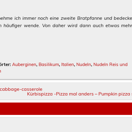
ehme ich immer noch eine zweite Bratpfanne und bedeck
ch häufiger wende. Von daher wird dann auch etwas meh
örter:
Auberginen
,
Basilikum
,
Italien
,
Nudeln
,
Nudeln Reis und
h
y cabbage-casserole
Kürbispizza -Pizza mal anders – Pumpkin pizza 