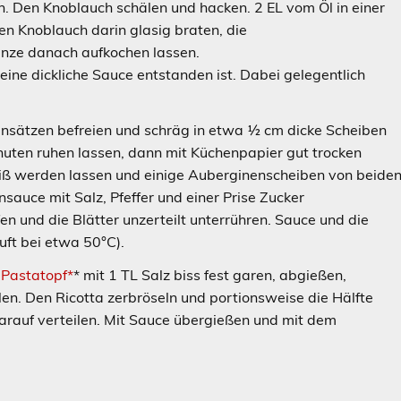
n. Den Knoblauch schälen und hacken. 2 EL vom Öl in einer
den Knoblauch darin glasig braten, die
nze danach aufkochen lassen.
 eine dickliche Sauce entstanden ist. Dabei gelegentlich
ansätzen befreien und schräg in etwa ½ cm dicke Scheiben
nuten ruhen lassen, dann mit Küchenpapier gut trocken
 heiß werden lassen und einige Auberginenscheiben von beide
auce mit Salz, Pfeffer und einer Prise Zucker
 und die Blätter unzerteilt unterrühren. Sauce und die
ft bei etwa 50°C).
m
Pastatopf*
* mit 1 TL Salz biss fest garen, abgießen,
len. Den Ricotta zerbröseln und portionsweise die Hälfte
arauf verteilen. Mit Sauce übergießen und mit dem