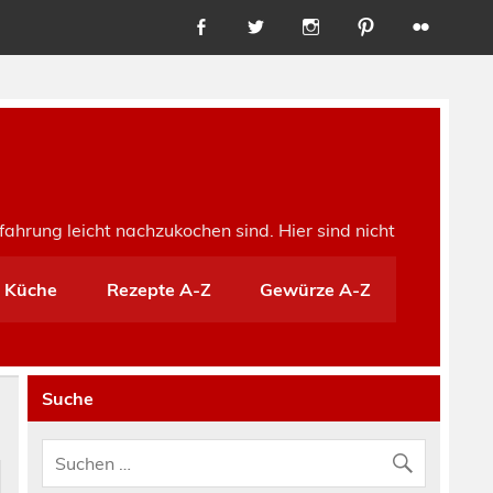
fahrung leicht nachzukochen sind. Hier sind nicht
e Küche
Rezepte A-Z
Gewürze A-Z
Suche