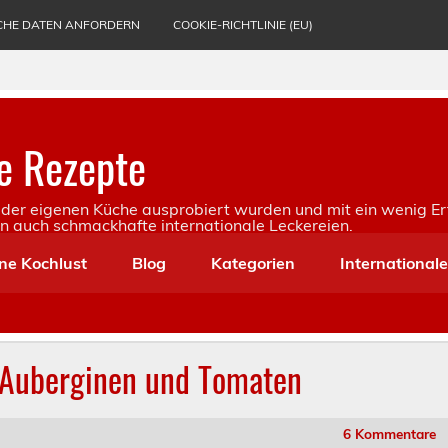
CHE DATEN ANFORDERN
COOKIE-RICHTLINIE (EU)
e Rezepte
in der eigenen Küche ausprobiert wurden und mit ein wenig Er
rn auch schmackhafte internationale Leckereien.
ne Kochlust
Blog
Kategorien
International
 Auberginen und Tomaten
6 Kommentare