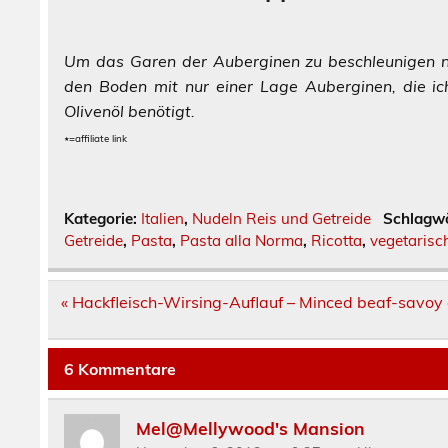
Um das Garen der Auberginen zu beschleunigen n
den Boden mit nur einer Lage Auberginen, die i
Olivenöl benötigt.
٭=affiliate link
Kategorie:
Italien
,
Nudeln Reis und Getreide
Schlagw
Getreide
,
Pasta
,
Pasta alla Norma
,
Ricotta
,
vegetarisc
Beitragsnavigation
« Hackfleisch-Wirsing-Auflauf – Minced beaf-savo
6 Kommentare
Mel@Mellywood's Mansion