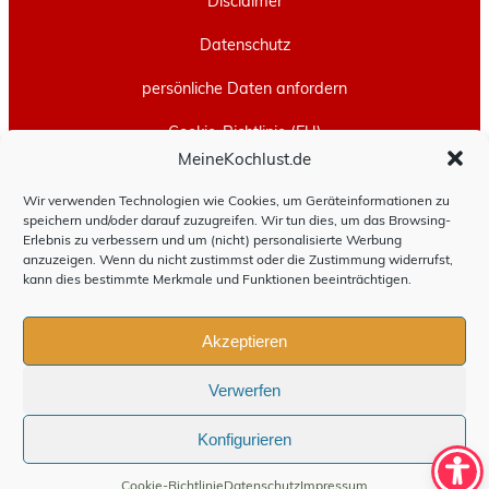
Disclaimer
Datenschutz
persönliche Daten anfordern
Cookie-Richtlinie (EU)
MeineKochlust.de
Erstellt mit
WordPress
und
Leeway
.
Wir verwenden Technologien wie Cookies, um Geräteinformationen zu
speichern und/oder darauf zuzugreifen. Wir tun dies, um das Browsing-
Erlebnis zu verbessern und um (nicht) personalisierte Werbung
anzuzeigen. Wenn du nicht zustimmst oder die Zustimmung widerrufst,
kann dies bestimmte Merkmale und Funktionen beeinträchtigen.
Akzeptieren
Verwerfen
Konfigurieren
Cookie-Richtlinie
Datenschutz
Impressum