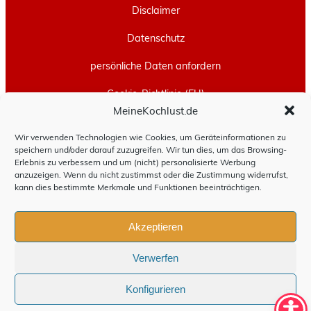
Disclaimer
Datenschutz
persönliche Daten anfordern
Cookie-Richtlinie (EU)
MeineKochlust.de
Erstellt mit
WordPress
und
Leeway
.
Wir verwenden Technologien wie Cookies, um Geräteinformationen zu
speichern und/oder darauf zuzugreifen. Wir tun dies, um das Browsing-
Erlebnis zu verbessern und um (nicht) personalisierte Werbung
anzuzeigen. Wenn du nicht zustimmst oder die Zustimmung widerrufst,
kann dies bestimmte Merkmale und Funktionen beeinträchtigen.
Akzeptieren
Verwerfen
Konfigurieren