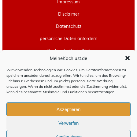
Impressum
Disclaimer
Datenschutz
persönliche Daten anfordern
Cookie-Richtlinie (EU)
MeineKochlust.de
Erstellt mit
WordPress
und
Leeway
.
Wir verwenden Technologien wie Cookies, um Geräteinformationen zu
speichern und/oder darauf zuzugreifen. Wir tun dies, um das Browsing-
Erlebnis zu verbessern und um (nicht) personalisierte Werbung
anzuzeigen. Wenn du nicht zustimmst oder die Zustimmung widerrufst,
kann dies bestimmte Merkmale und Funktionen beeinträchtigen.
Akzeptieren
Verwerfen
Konfigurieren