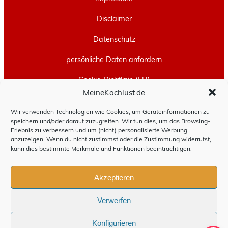
Disclaimer
Datenschutz
persönliche Daten anfordern
Cookie-Richtlinie (EU)
MeineKochlust.de
Erstellt mit
WordPress
und
Leeway
.
Wir verwenden Technologien wie Cookies, um Geräteinformationen zu
speichern und/oder darauf zuzugreifen. Wir tun dies, um das Browsing-
Erlebnis zu verbessern und um (nicht) personalisierte Werbung
anzuzeigen. Wenn du nicht zustimmst oder die Zustimmung widerrufst,
kann dies bestimmte Merkmale und Funktionen beeinträchtigen.
Akzeptieren
Verwerfen
Konfigurieren