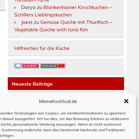
Darya
zu
Blankenhainer Kirschkuchen –
Schillers Lieblingskuchen
Joest
zu
Gemüse Quiche mit Thunfisch –
Vegetable Quiche with tuna fish
Hilfreiches für die Küche
Neueste Beiträge
Räucherfisch-Tarte
MeineKochlust.de
Erdbeerkuchen mit Mascarpone-Creme
Paella mit Chorizo, Hackbällchen und
wenden Technologien wie Cookies, um Geräteinformationen zu speichern
r darauf zuzugreifen. Wir tun dies, um das Browsing-Erlebnis zu verbessern
Bohnen
(nicht) personalisierte Werbung anzuzeigen. Wenn du nicht zustimmst
Moussaka
e Zustimmung widerrufst, kann dies bestimmte Merkmale und Funktionen
Hackbraten schwedisch
ächtigen.