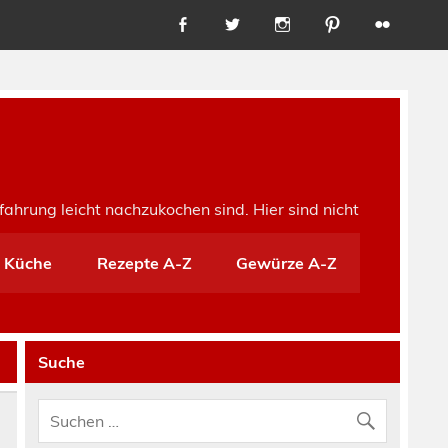
fahrung leicht nachzukochen sind. Hier sind nicht
e Küche
Rezepte A-Z
Gewürze A-Z
Suche