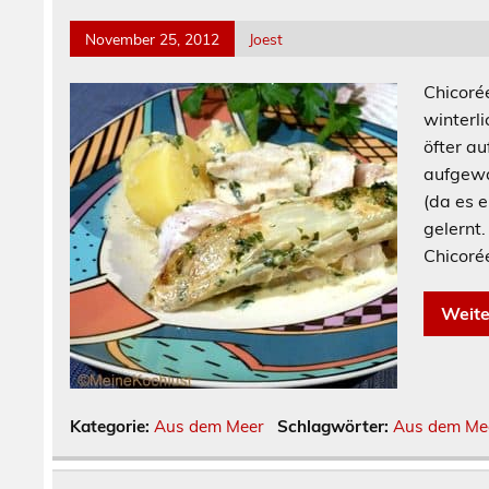
November 25, 2012
Joest
Chicoré
winterl
öfter au
aufgewa
(da es e
gelernt
Chicoré
Weite
Kategorie:
Aus dem Meer
Schlagwörter:
Aus dem Me