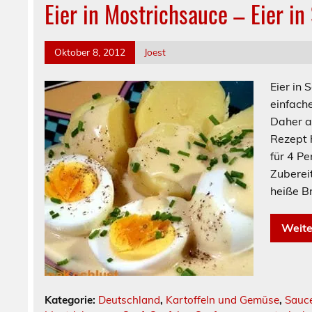
Eier in Mostrichsauce – Eier i
Oktober 8, 2012
Joest
Eier in 
einfach
Daher a
Rezept 
fü
Zubereit
heiße Br
Weite
Kategorie:
Deutschland
,
Kartoffeln und Gemüse
,
Sauc