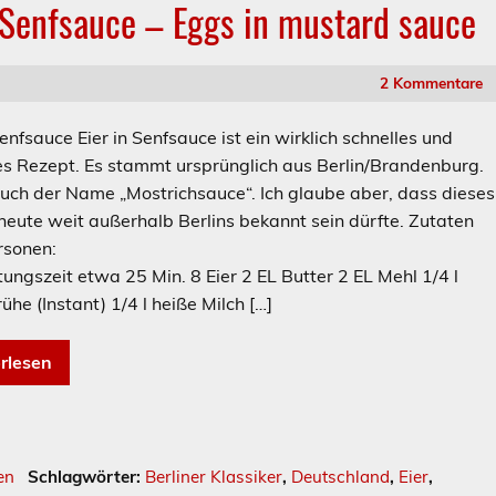
n Senfsauce – Eggs in mustard sauce
2 Kommentare
Senfsauce Eier in Senfsauce ist ein wirklich schnelles und
es Rezept. Es stammt ursprünglich aus Berlin/Brandenburg.
uch der Name „Mostrichsauce“. Ich glaube aber, dass dieses
heute weit außerhalb Berlins bekannt sein dürfte. Zutaten
r 4 Personen:
ungszeit etwa 25 Min. 8 Eier 2 EL Butter 2 EL Mehl 1/4 l
ühe (Instant) 1/4 l heiße Milch […]
rlesen
en
Schlagwörter:
Berliner Klassiker
,
Deutschland
,
Eier
,