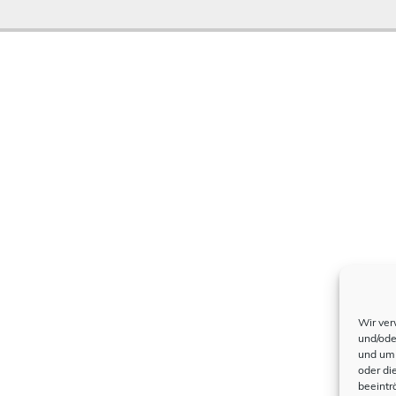
Wir ver
und/ode
und um 
oder di
beeintr