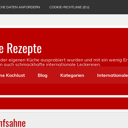
CHE DATEN ANFORDERN
COOKIE-RICHTLINIE (EU)
e Rezepte
in der eigenen Küche ausprobiert wurden und mit ein wenig Er
rn auch schmackhafte internationale Leckereien.
ne Kochlust
Blog
Kategorien
International
nfsahne