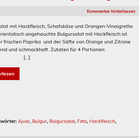
Kommentar hinterlassen
alat mit Hackfleisch, Schafskäse und Orangen-Vinaigrette
rientalisch angehauchte Bulgursalat mit Hackfleisch ist
r frischen Paprika und der Säfte von Orange und Zitrone
chend und schmackhaft. Zutaten für 4 Portionen:
…]
rlesen
gwörter:
Ajvar
,
Bulgur
,
Bulgursalat
,
Feta
,
Hackfleisch
,