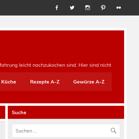
fahrung leicht nachzukochen sind. Hier sind nicht
e Küche
Rezepte A-Z
Gewürze A-Z
Suche