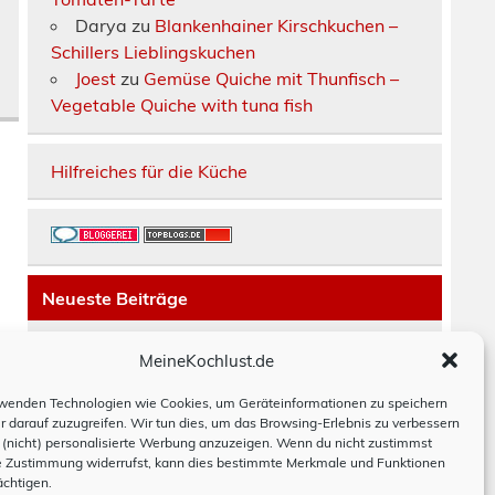
Darya
zu
Blankenhainer Kirschkuchen –
Schillers Lieblingskuchen
Joest
zu
Gemüse Quiche mit Thunfisch –
Vegetable Quiche with tuna fish
Hilfreiches für die Küche
Neueste Beiträge
Räucherfisch-Tarte
MeineKochlust.de
Erdbeerkuchen mit Mascarpone-Creme
Paella mit Chorizo, Hackbällchen und
wenden Technologien wie Cookies, um Geräteinformationen zu speichern
r darauf zuzugreifen. Wir tun dies, um das Browsing-Erlebnis zu verbessern
Bohnen
(nicht) personalisierte Werbung anzuzeigen. Wenn du nicht zustimmst
Moussaka
e Zustimmung widerrufst, kann dies bestimmte Merkmale und Funktionen
Hackbraten schwedisch
ächtigen.