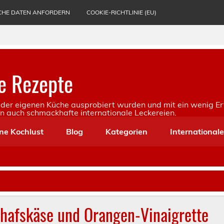
CHE DATEN ANFORDERN
COOKIE-RICHTLINIE (EU)
e Rezepte
in der eigenen Küche ausprobiert wurden und mit ein wenig Er
rn auch schmackhafte internationale Leckereien.
ne Kochlust
Blog
Kategorien
International
chafskäse und Orangen-Vinaigrette