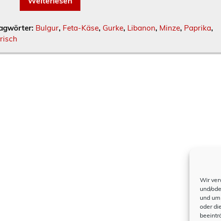
Weiterlesen
agwörter:
Bulgur
,
Feta-Käse
,
Gurke
,
Libanon
,
Minze
,
Paprika
,
risch
Wir ver
und/ode
und um 
oder di
beeintr