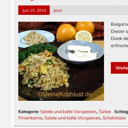
Juni 15, 2014
Joest
Bulgurs
Dieser o
Dank de
erfris
[
Weite
Kategorie:
Salate und kalte Vorspeisen
,
Türkei
Schla
Pinienkerne
,
Salate und kalte Vorspeisen
,
Schafskäse