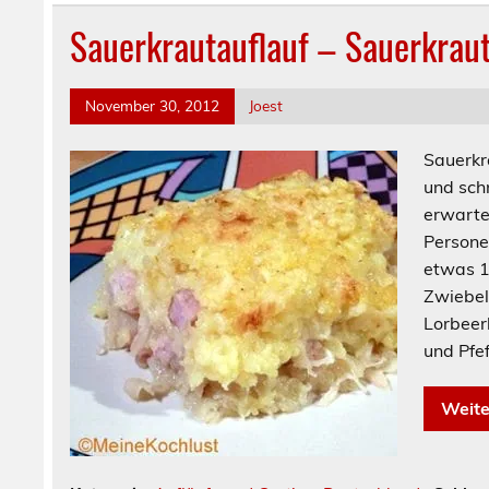
Sauerkrautauflauf – Sauerkraut
November 30, 2012
Joest
Sauerkr
und sch
erwarte
Per
etwas 1
Zwiebel
Lorbeer
und Pfef
Weite