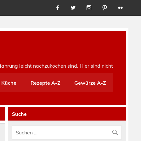
fahrung leicht nachzukochen sind. Hier sind nicht
e Küche
Rezepte A-Z
Gewürze A-Z
Suche