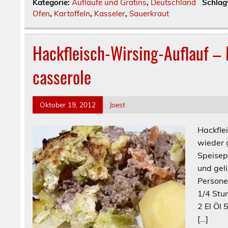
Kategorie:
Aufläufe und Gratins
,
Deutschland
Schlag
Ofen
,
Kartoffeln
,
Kasseler
,
Sauerkraut
Hackfleisch-Wirsing-Auflauf –
casserole
Oktober 19, 2012
Joest
Hackfle
wieder 
Speisepl
und geli
Per
1/4 Stu
2 El Öl
[…]