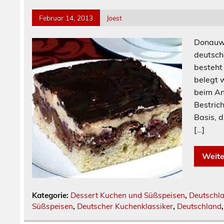
Februar 14, 2013
Joest
Donauwe
deutsch
besteht
belegt 
beim An
Bestric
Basis, 
[…]
Weite
Kategorie:
Dessert Kuchen und Süßspeisen
,
Deutschl
Süßspeisen
,
Deutscher Kuchenklassiker
,
Deutschland