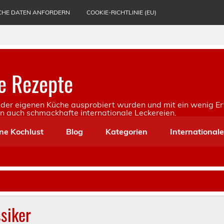
CHE DATEN ANFORDERN
COOKIE-RICHTLINIE (EU)
e Rezepte
in der eigenen Küche ausprobiert wurden und mit ein wenig Er
rn auch schmackhafte internationale Leckereien.
ne Kochlust
Blog
Kategorien
International
siker