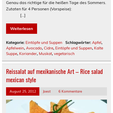
Genau das richtige für die heißen Tage des Sommers.
Zutaten für 4 Personen (Vorspeise):
[…]
Weiterlesen
Kategorie:
Eintöpfe und Suppen
Schlagwörter:
Apfel
,
Apfelwein
,
Avocado
,
Cidre
,
Eintöpfe und Suppen
,
Kalte
Suppe
,
Koriander
,
Muskat
,
vegetarisch
Reissalat auf mexikanische Art – Rice salad
mexican style
August 25, 2012
Joest
6 Kommentare