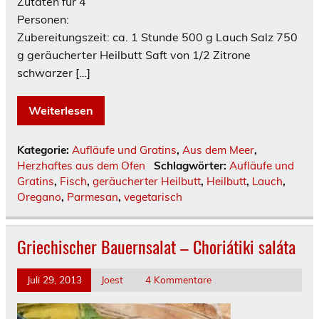
Zutaten für 4
Personen:
Zubereitungszeit: ca. 1 Stunde 500 g Lauch Salz 750
g geräucherter Heilbutt Saft von 1/2 Zitrone
schwarzer […]
Weiterlesen
Kategorie:
Aufläufe und Gratins
,
Aus dem Meer
,
Herzhaftes aus dem Ofen
Schlagwörter:
Aufläufe und
Gratins
,
Fisch
,
geräucherter Heilbutt
,
Heilbutt
,
Lauch
,
Oregano
,
Parmesan
,
vegetarisch
Griechischer Bauernsalat – Choriátiki saláta
Juli 29, 2013
Joest
4 Kommentare