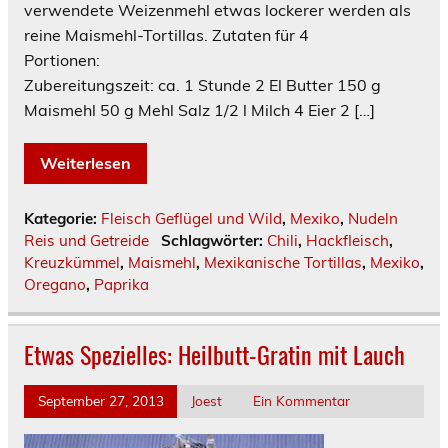
verwendete Weizenmehl etwas lockerer werden als
reine Maismehl-Tortillas. Zutaten für 4
Portionen:
Zubereitungszeit: ca. 1 Stunde 2 El Butter 150 g
Maismehl 50 g Mehl Salz 1/2 l Milch 4 Eier 2 […]
Weiterlesen
Kategorie:
Fleisch Geflügel und Wild
,
Mexiko
,
Nudeln
Reis und Getreide
Schlagwörter:
Chili
,
Hackfleisch
,
Kreuzkümmel
,
Maismehl
,
Mexikanische Tortillas
,
Mexiko
,
Oregano
,
Paprika
Etwas Spezielles: Heilbutt-Gratin mit Lauch
September 27, 2013
Joest
Ein Kommentar