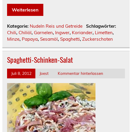
Weiterlesen
Kategorie:
Nudeln Reis und Getreide
Schlagwörter:
Chili
,
Chiliöl
,
Garnelen
,
Ingwer
,
Koriander
,
Limetten
,
Minze
,
Papaya
,
Sesamöl
,
Spaghetti
,
Zuckerschoten
Spaghetti-Schinken-Salat
Juli 8, 2012
Joest
Kommentar hinterlassen